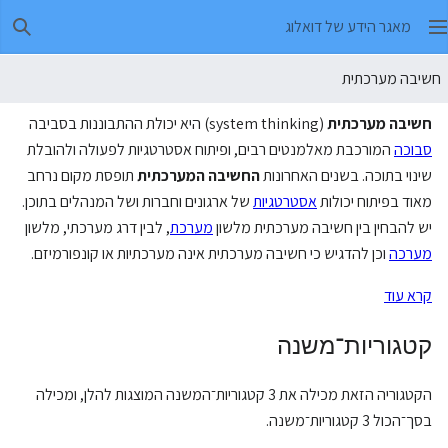
מאגר הידע של דואלוג
חיפו
חשיבה מערכתית
חשיבה מערכתית
(system thinking) היא יכולת ההתבוננות בסביבה
סבוכה
המורכבת מאלמנטים רבים, ופיתוח אסטרטגיות לפעולה ולהובלת
שינוי בתוכה. בשנים האחרונות
החשיבה המערכתית
תופסת מקום נרחב
מאוד בפיתוח יכולות
אסטרטגיות
של ארגונים וחברות ושל המנהלים בתוכן.
יש להבחין בין חשיבה מערכתית מלשון
מערכת
, לבין דרג מערכתי, מלשון
מערכה
וכן להדגיש כי חשיבה מערכתית אינה מערכתיות או קונפורמיזם.
קרא עוד
קטגוריות־משנה
הקטגוריה הזאת מכילה את 3 קטגוריות־המשנה המוצגות להלן, ומכילה
בסך־הכול 3 קטגוריות־משנה.