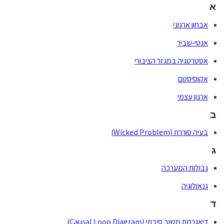
א
אבחון ארגוני
אנטי-שביר
אסטרטגיה במגזר הציבורי
אקוסיסטם
ארגון עצמי
ב
בעיה סוררת (Wicked Problem)
ג
גבולות המערכה
גנאולוגיה
ד
דיאגרמת משוב סיבתי (Causal Loop Diagram)