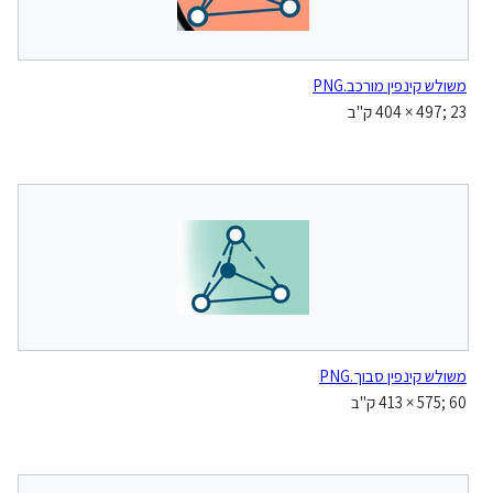
משולש קינפין מורכב.PNG
‪404 × 497‬; 23 ק"ב
משולש קינפין סבוך.PNG
‪413 × 575‬; 60 ק"ב