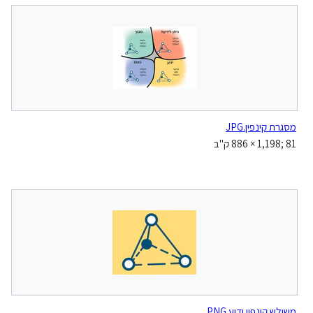
מסגרת קינפין.JPG
‪886 × 1,198‬; 81 ק"ב
משולש קינפין ידוע.PNG