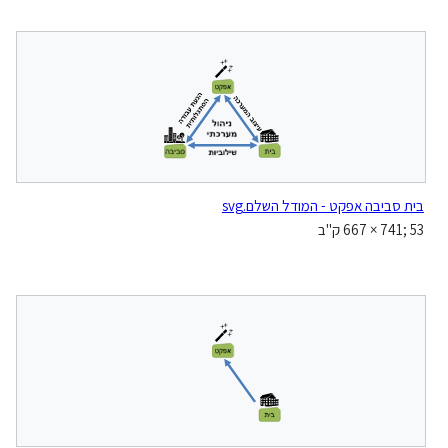
בית סביבה אפקט - המודל השלם.svg
‪667 × 741‬; 53 ק"ב