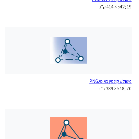
‪414 × 542‬; 19 ק"ב
משולש קינפין כאוטי.PNG
‪389 × 548‬; 70 ק"ב