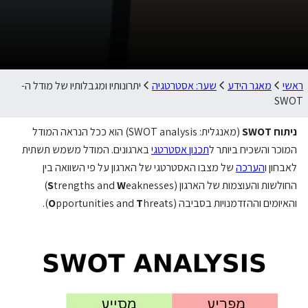
ראשי
מאגר הידע
שער: אסטרטגיה
יתרונותיו ומגבלותיו של מודל ה-
SWOT
ניתוח SWOT
(מאנגלית: SWOT analysis) הוא ככל הנראה המודל
המוכר והשכיח ביותר ל
תכנון אסטרטגי
בארגונים. המודל משמש תשתית
לאבחון ו
הערכה
של מצבו האסטרטגי של הארגון על פי השוואה בין
החולשות והעוצמות של הארגון (
W
trengths and
S
eaknesses)
והאיומים וההזדמנויות בסביבה (
hreats).
T
pportunities and
O