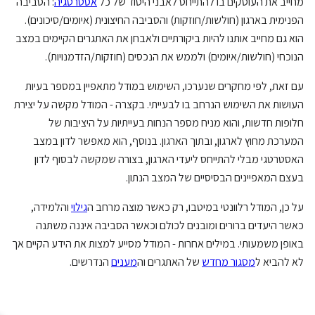
מחייב את העוסקים בו להתייחס לאבני היסוד של כל
אסטרטגיה
: הסביבה
הפנימית בארגון (חולשות/חוזקות) והסביבה החיצונית (איומים/סיכונים).
הוא גם מחייב אותנו להיות ביקורתיים ולאבחן את האתגרים הקיימים במצב
הנוכחי (חולשות/איומים) ולממש את הנכסים (חוזקות/הזדמנויות).
עם זאת, לפי מחקרים שנערכו, השימוש במודל מתאפיין במספר בעיות
העושות את השימוש הנרחב בו לבעייתי. בקצרה - המודל מקשה על יצירת
חלופות חדשות, והוא מניח מספר הנחות בעייתיות על היציבות של
המערכת מחוץ לארגון, ובתוך הארגון. בנוסף, הוא מאפשר לדון במצב
האסטרטגי מבלי להתייחס ליעדי הארגון, בצורה שמקשה לבסוף לדון
בעצם המאפיינים הבסיסיים של המצב הנתון.
על כן, המודל רלוונטי במיטבו, רק כאשר מוצה מרחב ה
גילוי
והלמידה,
כאשר היעדים ברורים ומובנים לכולם וכאשר הסביבה איננה משתנה
באופן משמעותי. במילים אחרות - המודל מסייע למצות את הידע הקיים אך
לא להביא ל
מסגור מחדש
של האתגרים וה
מענים
הנדרשים.