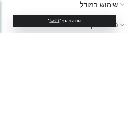
שימוש במודל
הופנה מהדף "
SWOT
"
כיצד נפיק את המירב מה-SWOT?
SWOT - מבט ביקורתי
ניתוח הבעיות במודל
חלופות למודל ה-SWOT
לקריאה נוספת
קישורים חיצוניים