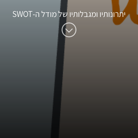
יתרונותיו ומגבלותיו של מודל ה-SWOT