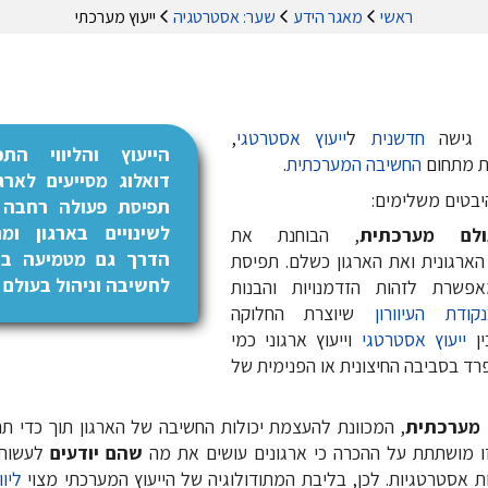
ראשי
מאגר הידע
שער: אסטרטגיה
ייעוץ מערכתי
 גישה
חדשנית
ל
ייעוץ אסטרטגי
,
הייעוץ והליווי הת
ת מתחום
החשיבה המערכתית
.
דואלוג מסייעים לארג
יבטים משלימים:
תפיסת פעולה רחבה
לשינויים בארגון ומ
לם מערכתית
, הבוחנת את
הדרך גם מטמיעה באר
ארגונית ואת הארגון כשלם. תפיסת
לחשיבה וניהול בעולם 
פשרת לזהות הזדמנויות והבנות
נקודת העיוורון
שיוצרת החלוקה
ין
ייעוץ אסטרטגי
וייעוץ ארגוני כמי
רד בסביבה החיצונית או הפנימית של
 מערכתית
, המכוונת להעצמת יכולות החשיבה של הארגון תוך כדי תהל
זו מושתתת על ההכרה כי ארגונים עושים את מה
שהם יודעים
לעשות,
ת אסטרטגיות. לכן, בליבת המתודולוגיה של הייעוץ המערכתי מצוי
ליו