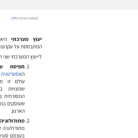
(הופנה מהדף
גילוי
)
קפיצה
קפיצה
לניווט
לחיפוש
יעוץ מערכתי
היא
המתבססת על עקרונו
לייעוץ המערכתי שני ה
תפיסת עו
ה
אסטרטגיה
ה
עולם זו מא
שמצויות ב
המסורתית ב
שעוסקים בנפ
הארגון.
מתודולוגיה
מתודולוגיה 
בעצמם סוגיו