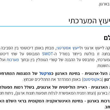
ארגון.
יעוץ המערכתי
ם
ה לייעוץ ארגוני ול
ייעוץ אסטרטגי
, מבחין באופן דיכוטומי בין הסביבה 
חנה זו בולטת בייחוד במודל ה-
SWOT
המבוסס על שתי דיכוטמיו
 המערכתי, מתבסס על ההבנה של קשרי הגומלין בין ובתוך
מערכות
ועל 
השונות:
העל-ארגונית
-
בחינת הארגון כ
פרקטל
של המגמות המתרחשו
ון
(ב
אקוסיסטם
) באופן המהדהד את התהליכים שבחוץ.
הארגונית
-
ראייה הוליסטית של ארגונים, בשלל רמות הפעולה
 בארגון (הנחה זמנית המאפשרת לגלות תופעות חוצות ארגון), ניתוח חו
ות בארגון -
בחינת האינטראקציה המקומית בראי השלם האר
חב
.