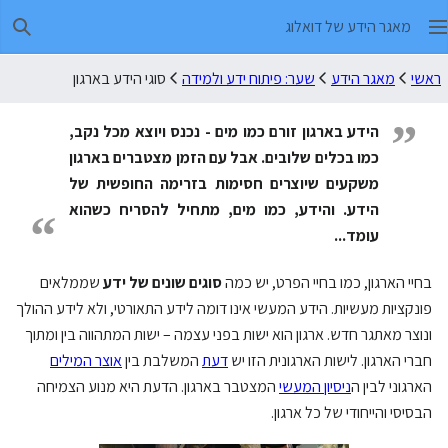
מאגר הידע של דואלוג
חיפו
ראשי
מאגר הידע
שער: פיתוח ידע ולמידה
סוגי הידע בארגון
”
הידע בארגון זורם כמו מים - נכנס ויוצא מכל נקב,
כמו בכלים שלובים. אבל עם הזמן מצטברים בארגון
משקעים שיוצרים חסימות בזרימה החופשית של
הידע. והידע, כמו מים, מתחיל להסריח כשהוא
“
עומד...
בחיי הארגון, כמו בחיי הפרט, יש כמה
סוגים שונים של ידע
שממלאים
פונקציות מעשיות. הידע המעשי אינו דומה לידע התאורטי, ולא לידע ההולך
ונוצר מאתגר חדש. ארגון הוא ישות בפני עצמה – ישות המתהווה בין ומתוך
חברי הארגון. לישות הארגונית הזו יש
דעת
המשלבת בין
אוצר המילים
הארגוני לבין ה
ניסיון המעשי
המצטבר בארגון. הדעת היא מנוע הצמיחה
הבסיסי והייחודי של כל ארגון.