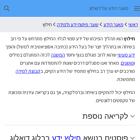
מאגר הידע של דואלוג
חיפו
ראשי
מאגר הידע
שער: פיתוח ידע ולמידה
חילוץ
חילוץ
הוא תהליך הפיכתו של ידע סמוי לגלוי. החילוץ מתרחש על פי רוב
בשיחה או בתהליך יוצר של בעל הידע (כתיבה אסוציאטיבית למשל) והופך
ידע מעשי
שהוא לרוב מגולם בגוף וחסר
המשגה
לכזה המתגלם במילים
ו
מושגים
. מאחר ואנו מסגלים דרכים שונות להתמודדות עם אתגרים
מורכבים יש ערך רב בחילוץ מתמיד של הידע הקיים, ב
קבוצת למידה
מתמשכת.
החילוץ יכול להתקיים בשיחה וברפלקציה, אך גם בקריאה עירנית ומכוונת
של טקסטים רלוונטיים.
לקריאה נוספת
פוסטים בנושא
חילוץ ידע
בבלוג דואלוג