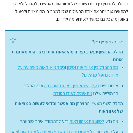
היכולת להבחין בין סוגים שונים של אי וודאות מאפשרת למנהל ולארגון
להתאים טוב יותר את צורת הפעילות שלו למצב בו הם מצויים ולפעול
באופן מושכל גם כאשר לא ידוע מה ילד יום.
אז מה מעניין כאן?
החלק הראשון
יתאר בקצרה מהי אי-וודאות וכיצד היא מאתגרת
אותנו
:
מה ההבדל בין אי וודאות וסיכון
ו
כיצד אי-וודאות משפיעה על
ארגונים ועל מנהלים
?
אנחנו חיים
בעידן שמאופיין באי-וודאות רבה
אבל הכלים
הניהוליים שלנו
מתאימים לעידן הקודם
.
החלק השני מעשי יותר ויבחן
מה אפשר וכדאי לעשות במציאות
של אי וודאות
:
אם נדע
לסווג את אי הוודאות
נדע להתמודד איתה טוב יותר
על החשיבות של
אסטרטגיה דווקא במציאות של אי וודאות
(ולא,