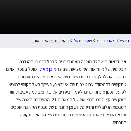
ראשי
מאגר הידע
שער: ניהול
ניהול בתנאי אי-וודאות
אי-וודאות
היא חלק מובנה מאתגרי הניהול בכל הרמות. ההגדרה
הבסיסית של אי וודאות היא מציאות שבה ה
מובן מאיליו
מוטל בספק, אולם
כפי שנראה להלן ישנם סוגים שונים של אי וודאות. מנהלים וארגונים
מתקשים להתמודד עם מצבים של אי וודאות, בעיקר בשל הקושי להוציא
לפועל תכנון מונחה יעדים ולעמוד ביעדים אלו בהתאם למשאבים ולטווח
הזמן שהוקצו להם. המציאות של המאה ה-21, המשלבת האצה של
המגמות הגלובליות והדיגיטליות, וכן התנאים של מגפת הקורונה הופכים
את אי הוודאות לאחד מן הסממנים המרכזיים של הניהול בתקופה
הנוכחית.