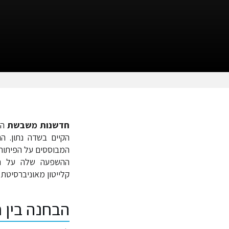
קפיצה
קפיצה
לניווט
לחיפוש
חדשנות משבשת
הו
הקיים בשדה נתון. 
המבוססים על הפיתוחי
ההשפעה שלה על התנ
קלייטון‏ מאוניברסיטת הרווארד בספרו s Dilema
הבחנה בין 