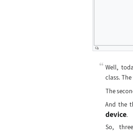
Well, tod
class. The 
The second
And the t
device
.
So, thre