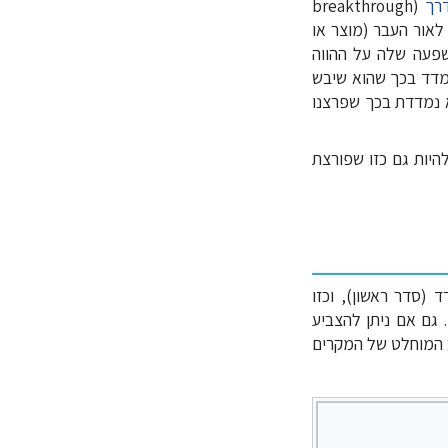
רך
(breakthrough
ת לאור העבר (מוצר או
שפעה שלה על ההווה
נמדד בכך שהוא שיבש
א נמדדת בכך שפרצנו
היות גם כזו שפורצת
 (סדר ראשון), וכזו
 גם אם ניתן להצביע
ב המוחלט של המקרים