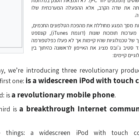
ואמצעי קלט ופלט פשוטים (המכונים יחד PC). לא המצאת הטנק במלחמת
נתה את שדה הקרב, אלא ההפעלה המערכתית שלו
.
את מסך המגע מחוללת את מהפכת הטלפונים החכמים,
אלא ההתלכדות בין מערכות תומכות שונות (דוגמת iTunes), קונספט
ך של טכנולוגיות שהיו קיימות אך לא פעלו כפלטפורמה
 סטיב ג'ובס מציג את האייפון לראשונה כהיתוך בין
גיים קיימים:
ay, we’re introducing three revolutionary produc
is a widescreen iPod with touch 
first one:
a revolutionary mobile phone
: is
.
a breakthrough Internet commun
hird is
e things: a widescreen iPod with touch co