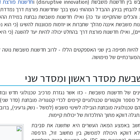
ת משבשת (disruptive innovation) ו
חדשנות פורצת ד
) יש הכרח להבחין בניהן. ההבדל המהותי נעוץ בכך שחדשנות פורצת דרך נמדד
ת והכלים שהתקיימו עד כה) ואילו חדשנות משבשת נבחנת במידת הה
נות משבשת איננה מהלך שחברות או יוזמות מכווננות להשיגו (כי הוא 
), ואילו חדשנות פורצת דרך בהחלט יכולה להיות יעד להשגה (כי הי
להיות חפיפה בין שני האספקטים הללו - לרוב חדשנות משבשת נוטה ל
 המערכתיים של מימושה.
בשת מסדר ראשון ומסדר שני
ינים של חדשנות משבשת - כזו אשר נגזרת מרכיב טכנולוגי חדש ובודד
מספר ווקטורים טכנולוגיים קיימים לכדי קטגוריה מובחנת (סדר שני).
 טכנולוגיה מובחנת הובילה לשינוי משבש (למשל - נשק גרעיני), ברו
ה דווקא מתוך התלכדות של יכולות קיימות.
שב באמצע המאה העשרים היא שתשנה את סביבת
לא דווקא היכולת לממשק בין מחשוב זול, הדפסה