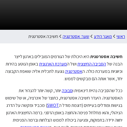
ראשי
מאגר הידע
שער: אסטרטגיה
חשיבה אסטרטגית
חשיבה אסטרטגית
היא היכולת של הגורמים המובילים בארגון לייצר
הבנה של
הסביבה החיצונית
ושל ה
מערכת הארגונית
באופן הנוטע בהירות
וכיווניות במערכת כולה. ה
אסטרטגיה
נוגעת לתכלית אליה שואפת הקבוצה
יחד, אשר אותה הם מבקשים לממש.
ככל שהסביבה נהיית דינאמית ו
סבוכה
יותר, קשה יותר להנהיר את
האסטרטגיה. היעדר חשיבה אסטרטגית, כתוצר של אינרציה, או של שימוש
בגישות ומודלים בעייתים (דוגמת מודל ה
SWOT
) מכביד ומקשה על הדרג
הניהולי, והוא מחלחל פנימה והחוצה באופן הרסני. ברמה החיצונית הארגון
יחווה ירידה בתפוקות, ופגיעה ביכולת לממש הצלחות וברמה הפנימית