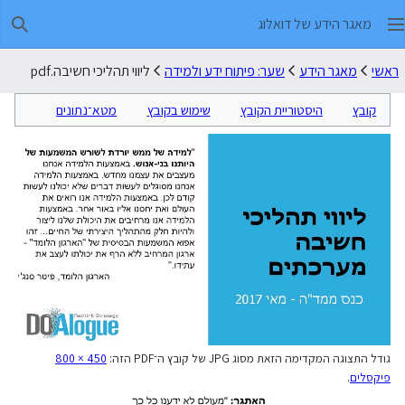
מאגר הידע של דואלוג
חיפו
ראשי
מאגר הידע
שער: פיתוח ידע ולמידה
ליווי תהליכי חשיבה.pdf
קובץ
היסטוריית הקובץ
שימוש בקובץ
מטא־נתונים
גודל התצוגה המקדימה הזאת מסוג JPG של קובץ ה־PDF הזה:
800 × 450
פיקסלים
.