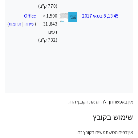
(770 ק"ב)
13:45, 8 במאי 2017
1,500 ×
Office
קטג
843, 31
(
שיחה
|
תרומות
)
ארג
דפים
פית
(732 ק"ב)
ולמ
קטג
מער
קטג
ארג
קטג
[[ק
אין באפשרותך לדרוס את הקובץ הזה.
שימוש בקובץ
אין דפים המשתמשים בקובץ זה.