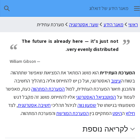
מאגר הידע של דואלוג
חיפו
ראשי
מאגר הידע
שער: אסטרטגיה
מערכת עתידית
”
The future is already here — it's just not
“
very evenly distributed.
— William Gibson
המערכת העתידית
הוא מושג המתאר את המציאות שאפשר שתתהווה
בטווח ה
עיצוב
האסטרטגי, ועל כן יש להתייחס אליה בתהליך החשיבה
והתכנון. תיאור המערכת העתידית, למול
המערכת המתהווה
כעת, מאפשר
לעמוד על
הפוטנציאל האסטרטגי
אליו להתייחס. מושג זה מקבל דגש
משמעותי בגישתו של
שמעון נווה
לניהול תהליכי
חשיבה אסטרטגית
, לצד
חילוץ
ה
היסט
המתקיים בין
המערכת המורשת
והמערכת המתהווה.
לקריאה נוספת