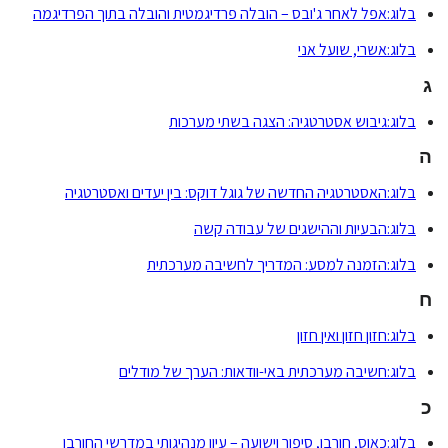
בלוג:אפל לאחר ג'ובס – הובלה פרדיגמטית והובלה בתוך הפרדיגמה
בלוג:אשרי, שועל אני
ג
בלוג:גיבוש אסטרטגיה: הצגה בשתי מערכות
ה
בלוג:האסטרטגיה החדשה של גוגל דוקס: בין יעדים ואסטרטגיה
בלוג:הבעיות וההישגים של עבודה קשה
בלוג:הזמנה למסע: המדריך לחשיבה מערכתית
ח
בלוג:חזון חזון ואין חזון
בלוג:חשיבה מערכתית באי-וודאות: הערך של מודלים
כ
בלוג:כאוס, חורבן, סיפור וישועה – עיון מנהיגותי במדרשי החורבן