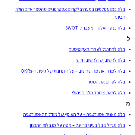
בלוג:כמו עטלפים במערה: לקחים אסטרטגיים מהספר אדם הולך
הביתה
בלוג:כנס דואלוג – מעבר ל-SWOT
ל
בלוג:להתרגל לעבוד באקוסיסטם
בלוג:לחשוב ישן לחשוב חדש
בלוג:למדוד את מה שחשוב – על היתרונות של גישת ה-OKRs
בלוג:לפרום את המסר
בלוג:לצאת מכובד הלב הניהולי
מ
בלוג:מאגיה אסטרטגית – על העוקץ של מודלים לאסטרטגיה
בלוג:מגדל בבל בעיני ברוייגל – מסה על מגבלות התכנון