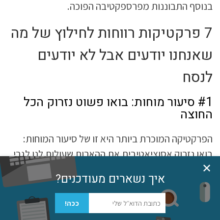
בנוסף התבוננות מפרספקטיבה הפוכה.
7 פרקטיקות רווחות לחילוץ של מה
שאנחנו יודעים אבל לא יודעים
לנסח
#1 סיעור מוחות: בואו פשוט נזרוק הכל
החוצה
הפרקטיקה המוכרת ביותר היא זו של סיעור המוחות:
בואו נזרוק אסוציאטיבית את ההארות שעולות לנו לגבי
✕
הסוגיה, ורצוי שגם נרשום אותן על הלוח. לקלאסיקה
איך נשארים מעודכנים?
המוכרת של שמש אסוציאציות הצטרפו עם השנים כלים
גל
טכנולוגיים מעולם פתקי ה-post-it וה-mind
ככה!
mapping שמאפשרים לקבץ סוגיות נושאיות יחד וגם