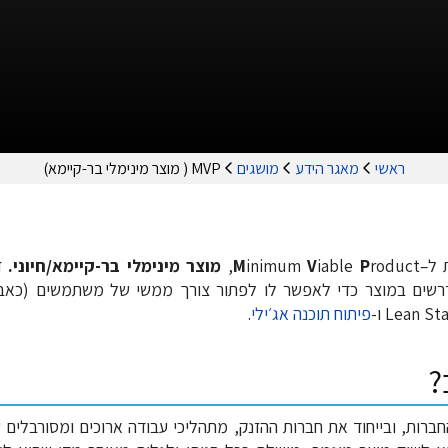
ראשי
מאגר הידע
מושגים
MVP ( מוצר מינימלי בר-קיימא)
 ל–
roduct,
P
iable
V
inimum
M
מוצר מינימלי בר-קיימא/חיוני.
ז
דרשים במוצר כדי לאפשר לו לפתור צורך ממשי של משתמשים (כאב
פיתוח תוכנה אג׳ילי
.
?
ת החברות, ובייחוד את חברות ההזנק, מתהליכי עבודה ארוכים ומסורבלי