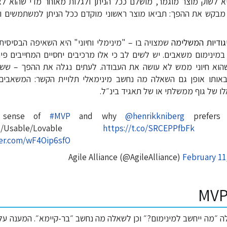
 לשוק מוצר מוגמר, מושלם ככל הניתן ולגלות מאוחר מדי שהוא לא
משתמשים, ה-MVP מבקש את ההפך: תביאו מוצר ראשוני מוקדם ככל הניתן למשתמש
גודיות המשלימה
שמצויה בו – "מינימלי וחיוני" היא השאיפה הבסיסית 
מינימום משאבים. יש לשים לב כי אלו מרכיבים יחסיים המחייבים פ
וא חיוני ממש לא עושה את העבודה. לעתים נגלה את ההפך – ששג
אותו אופן גם השאלה מה נחשב מינימאלי תלויית הקשר: המשאבים
ו של גוף ממשלתי או של תאגיד בינ״ל.
g sense of
#MVP
and why
@henrikkniberg
prefers E
ble/Usable/Lovable
https://t.co/SRCEPPfbFk
ter.com/wF4Oip6sfO
February 11
 ״מה ייחשב למינימום?״ וכן לשאלה מה נחשב ״בר-קיימא״. המענה על