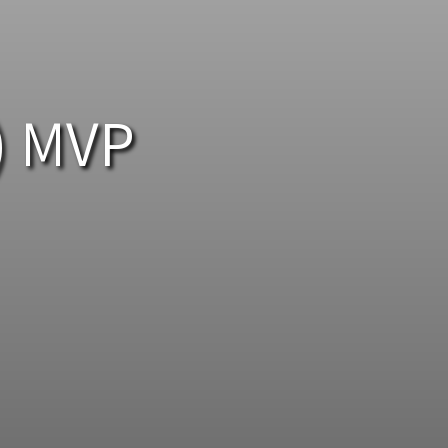
MVP ( מוצר מינימלי בר-קיימא)