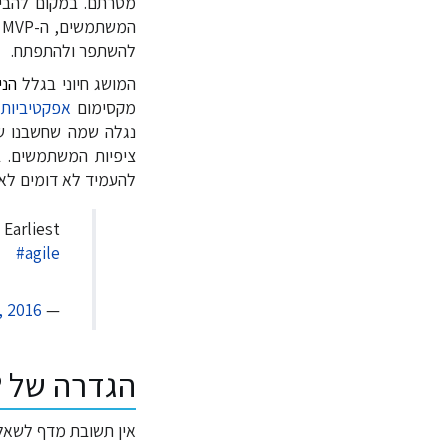
מטרתם. במקום להביא
ה
להשתפר ולהתפתח.
המושג חיוני בגלל
הני
מקסימום
אפקטיביות
ב
נגלה שמה שחשבנו שה
ציפיות המשתמשים. ב
להעמיד לא דומים לאל
arliest
#agile
, 2016
— Agile Alliance (@AgileAlliance)
הגדרה של MVP
אין תשובת מדף לשאלה