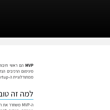
קפיצה
קפיצה
לניווט
לחיפוש
MVP
הם ראשי תיבות
מינימום הרכיבים הנ
ממתודלוגיית ה-Lean Startup ו-
למה זה טוב
ה-MVP משחרר א