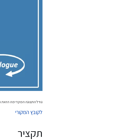
גודל התצוגה המקדימה הזאת מסוג JPG של קובץ ה־DF
לקובץ המקורי
תקציר