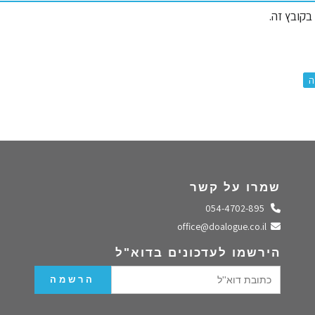
קובץ זה.
ה
שמרו על קשר
התקשרו אלינו
054-4702-895
שלחו מייל
office@doalogue.co.il
הירשמו לעדכונים בדוא"ל