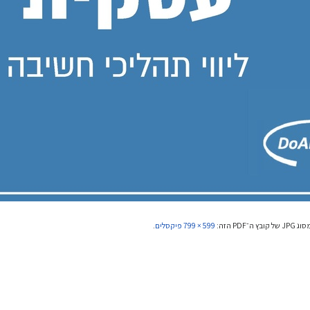
P הזה:
799 × 599
פיקסלים
.