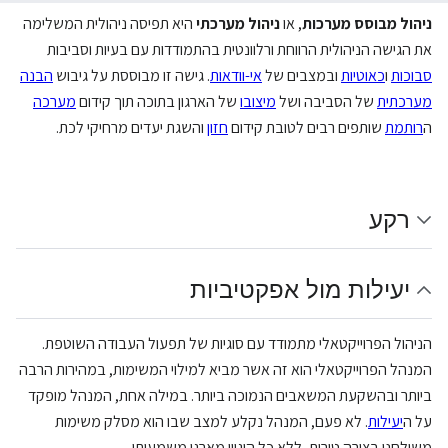
ניהול מבוסס מערכות
, או
ניהול מערכתי
היא תפיסה ניהולית המשלימה
את הגישה הניהולית הרווחת ורלוונטית בהתמודדות עם בעיות וסביבות
סבוכות
ו
כאוטיות
ובמצבים של
אי-וודאות
. גישה זו מבוססת על גיבוש
הבנה
מערכתית
של הסביבה ושל
מיצובו
של הארגון בתוכה תוך קידום
מערכה
ה
רותמת
שותפים רבים לטובת קידום
חזון
והשגת יעדים מרחיקי לכת.
רקע
יעילות מול אפקטיביות
הניהול הפרוייקטאלי מתמודד עם סוגיות של תפעול העבודה השוטפת.
המנהל הפרוייקטאלי הוא זה אשר מביא למילוי המשימות, במהירות הרבה
ביותר ובהשקעת המשאבים הנמוכה ביותר. במילה אחת, המנהל מופקד
על ה
יעילות
. לא פעם, המנהל נקלע למצב שבו הוא מסלק משימות
משולחנו בצורה טורית, ללא כל היגיון מארגן משמעותי.