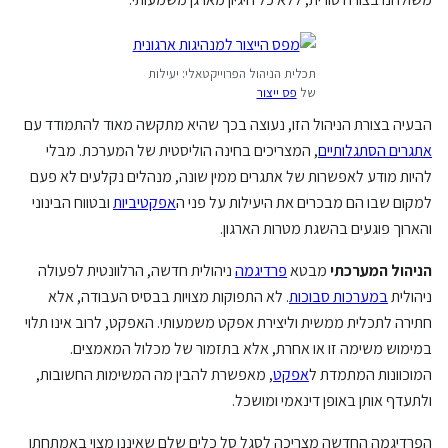
תכלית הניהול הפרוייקטאלי: יעילות
של
פס ייצור
הבעיה בצורת הניהול הזו, נעוצה בכך שהיא מתקשה מאוד להתמודד עם
אתגרים הסתגלותיים
, המצריכים בחינה הוליסטית של המערכת. מבלי
להיות מודע לאפשרות של אתגרים ממין שונה, מנהלים נקלעים לא פעם
למקום שבו הם מבכרים את היעילות על פני ה
אפקטיביות
ובטווח הבינוני
והארוך פוגעים בהשגת מטרות הארגון.
הניהול המערכתי
מבטא
פרדיגמה
ניהולית חדשה, הרלוונטית לפעולה
ניהולית
במערכות סבוכות
. לא התפוקות מצויות בבסיס העבודה, אלא
חתירה לתכלית ממשית וליצירת אפקט משמעותי. האפקט, לרוב אינו תלוי
במימוש משימה זו או אחרת, אלא בתזמור של מכלול המאמצים.
המוכוונות המתמדת ל
אפקט
, מאפשרת להבין מה המשימות החשובות,
ולתעדף אותן באופן דינאמי ומושכל.
הפרדיגמה החדשה מצריכה לסגל סל כלים שלם שאיננו מצוי באמתחתו