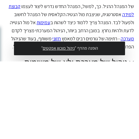
של המנהל הרגיל. כך, למשל, המנהל החדש נדרש ליצור לעצמו
קבוצת
למידה
אסטרטגית, שניצבת מול הנטיה הקלאסית של המנהל לחשוב
ולפעול לבד. המנהל צריך ללמוד כיצד לשהות ב
עמימות
אל מול הנטייה
לדעת ולהיות נחרץ. במובן הרחב ביותר, הניהול המערכתי מצריך לקדם
מערכה
- רתימה של גורמים רבים למאמץ
חזוני
משותף, בעוד שהניהול
הפרוייקטלי אמון על מימוש הפרוייקט תחת מוטת השליטה של המנהל.
הופנה מהדף "
ניהול מוכוון אפקטים
"
ניהול של מערכת ולא של משימות
טבלה מסכמת - ניהול פרוייקטאלי
ומערכתי
לקריאה נוספת
קישורים חיצוניים