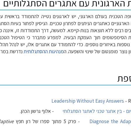
הארגונית עם אתגרים הסתגלותיים
ה הטכנית בעולם הארגוני, יש לארגונים נטייה להתמודד בראשית עם
הארגוניים כאתגרים הניתנים לפתרון טכניים. הניסיון לפתור בעיות הסתג
 רבים ללא תוצאות בנות-קיימא. למעשה, דרך התמודדות זו, איננה פ
הסימפטומים תוך העמקת הבעיה. למפרע מתברר כי הטיפול הטכני מו
נוספות באיזורים נוספים. כדי להתמודד עם אתגרים אלו, יש לנהל תהל
ן נוצר מומנטום של שינוי והשפעה. ה
מנהיגות ההסתגלותית
נדרשת במרחב
ספת
Leadership Without Easy Answers
- R
ום - בין אתגר טכני לאתגר הסתגלותי
- אלוף גרשון הכהן.
Diagnose the Adap
- פרק 5 מתוך ספרו של רון חפץ
daptive