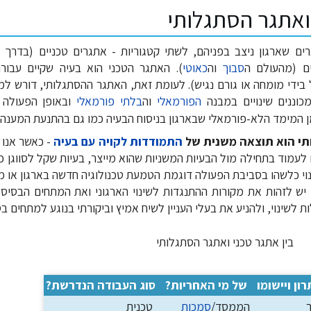
ואתגר הסתגלותי
ים שארגון ניצב בפניהם, לשתי קטגוריות - אתגרים טכניים (בדרך
ים (מהעולם ה
סבוך
וה
כאוטי
). האתגר הטכני הוא בעיה שקיים עבור
בידי מומחה או גורם נגיש). לעומת זאת, האתגר ההסתגלותי, דורש למ
כוננים שינויים במבנה
הפורמאלי
וה
בלתי פורמאלי
ובאופן הפעולה 
 המימד הלא-פורמאלי שבארגון בניסוח הבעיה כמו גם בהתנעת המענה.
תי הוא תוצאה משנית של
התמודדות לקויה עם בעיה
- כאשר אנו 
לעמוד בתחילה מול הבעיות המשניות שהוא מייצר, בעיות שקל לסווגן כ
נוי כלשהו בסביבת הפעולה דוגמת הטמעת טכנולוגיה חדשה בארגון או מ
 יש לזהות את מקורות ההתנגדות לשינוי הארגוני ואת המתחים הבסיסי
לשינוי, ולהניע את בעלי העניין לשיח אמיץ וביקורתי בנוגע למתחים בסי
בין אתגר טכני ואתגר הסתגלותי
ון ויישומו
של מי האחריות?
סוג העבודה הנדרשת?
הממסד/
סמכות
טכנית