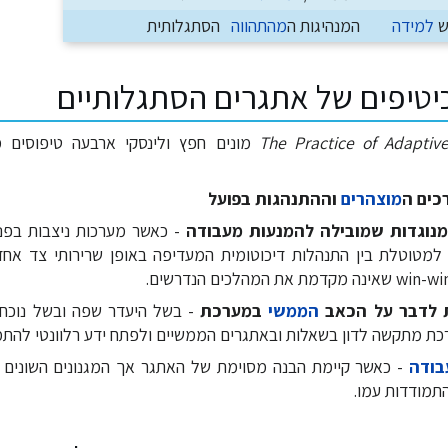
ש
למידה
המנהיגות ה
מהתהווה
הסתגלותית
טיפים של אתגרים הסתגלותיים
The Practice of Adaptiv
מונים חפץ ולינסקי ארבעה טיפוסים 
כים ה
מוצהרים
וההתנהגות בפועל
 מנוגדות שמובילה להמנעות מעבודה
- כאשר מערכות ניצבות בפני
למטוטלת בין התנהלות דיכוטומית המעדיפה באופן שרירותי צד אחד 
ת לדבר על הכאב
הממשי
במערכת
- בשל היעדר שפה ובשל נוכח
ת מתקשה לדון בשאלות ובאתגרים הממשיים ולפתח ידע רלוונטי להתמ
בודה
- כאשר קיימת הבנה מסוימת של האתגר אך המגנונים השונים 
מודדות עמו.