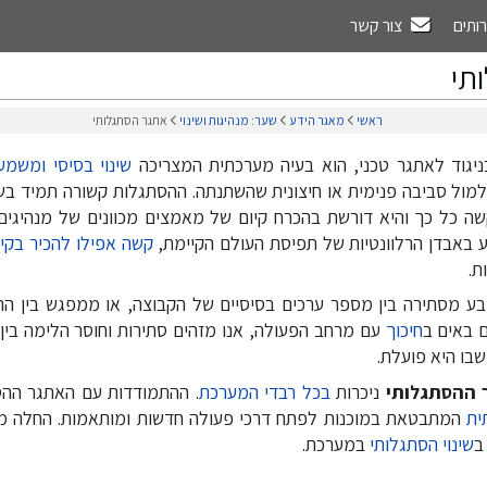
רותים
צור קשר
תי
ראשי
מאגר הידע
שער: מנהיגות ושינוי
אתגר הסתגלותי
ניגוד לאתגר טכני, הוא בעיה מערכתית המצריכה
שינוי בסיסי ומשמע
מול סביבה פנימית או חיצונית שהשתנתה. ההסתגלות קשורה תמיד בשי
קשה כל כך והיא דורשת בהכרח קיום של מאמצים מכוונים של מנהיגים 
ע באבדן הרלוונטיות של תפיסת העולם הקיימת,
קשה אפילו להכיר בקיו
ת.
בע מסתירה בין מספר ערכים בסיסיים של הקבוצה, או ממפגש בין הת
 באים ב
חיכוך
עם מרחב הפעולה, אנו מזהים סתירות וחוסר הלימה בי
שבו היא פועלת.
 ההסתגלותי
ניכרות
בכל רבדי המערכת
. ההתמודדות עם האתגר ההס
ית
המתבטאת במוכנות לפתח דרכי פעולה חדשות ומותאמות. החלה מ
ב
שינוי הסתגלותי
במערכת.