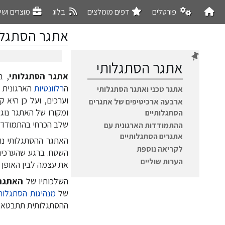
פורטלים
דפים מומלצים
בלוג
מוצרים ושי
אתגר הסתגלו
אתגר הסתגלותי
אתגר הסתגלותי
, ב
קפיצה
קפיצה
ה
רלוונטיות
הארגונית ל
אתגר טכני ואתגר הסתגלותי
לניווט
לחיפוש
וערכים, ועל כן היא 
ארבעה ארכיטיפים של אתגרים
ומקורו של האתגר נוג
הסתגלותיים
שלב הכרחי בהתמודדו
ההתמודדות הארגונית עם
אתגרים הסתגלותיים
האתגר ההסתגלותי נו
לקריאה נוספת
השטח. ברגע שהערכים
הערות שוליים
את עצמה לבין האופן 
השלכותיו של
האתגר
של
מנהיגות הסתגלות
ההסתגלותית תתבטא 