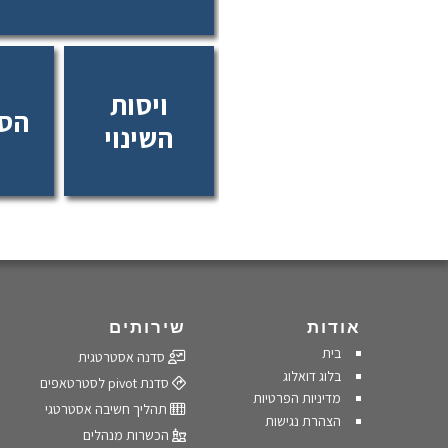
ויסות הטמפרטורה
מתארת את היחסים
יכולתם
ויסות
סוכן השינוי המעלה את
להשתנ
הסת
הטמפרטורה, לבין
מציאות
השינוי
גורמי סמכות המבקשים
רלוונט
לשמור על הקיים
ולהוריד אותה.
אודות
שירותים
בית
סדנה אסטרטגית
בלוג דואלוג
סדנת pivot לסטרטאפים
מדיניות הפרטיות
תהליך חשיבה אסטרטגי
הצהרת נגישות
הכשרות מנהלים