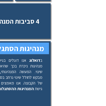
מבחין בין סביבות
פעולה שונות ומאפשר לנהל 
4 סביבות המנהיגות
באופן מדוייק יותר במציאו
ומשמש כתשתית לפיתוח מ
בסב
מנהיגות הסתגל
ב
דואלוג
אנו דוגלים בגיש
מנהיגות ניכרת בכך שהי
שינוי. המעשה המנהיגותי,
מבקש לחולל שינוי נרחב בסוג
של הקבוצה. אנו מאמצים
גישת
המנהיגות ההסתגלות