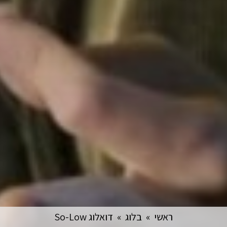
ראשי
»
בלוג
»
דואלוג So-Low