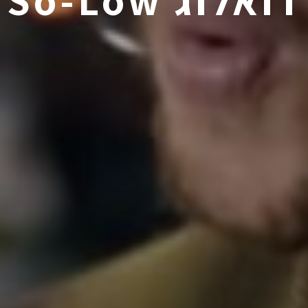
דואלוג So-Low