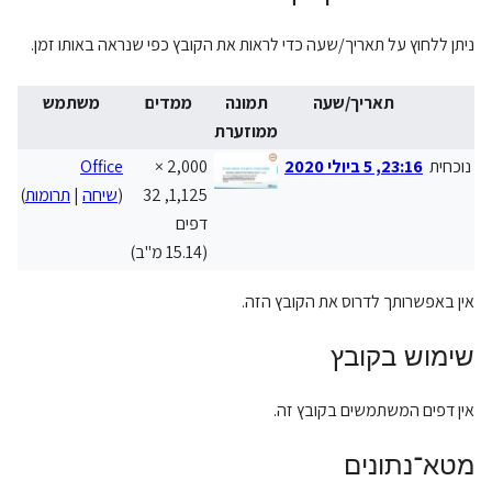
ניתן ללחוץ על תאריך/שעה כדי לראות את הקובץ כפי שנראה באותו זמן.
תאריך/שעה
תמונה
ממדים
משתמש
ממוזערת
נוכחית
23:16, 5 ביולי 2020
2,000 ×
Office
th
1,125, 32
(
שיחה
|
תרומות
)
ad
דפים
(15.14 מ"ב)
אין באפשרותך לדרוס את הקובץ הזה.
שימוש בקובץ
אין דפים המשתמשים בקובץ זה.
מטא־נתונים