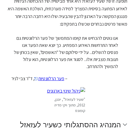
תופעה זו של שעיר לעזאזל היא אחד מביטוייה של ההכחשה הנלווית
לאירוע הפתעה בסיסית המצריך למידה מערכתית, השלכת האשמה היא
מנגנון המקשה על הארגון להבין שהבעיה שלו היא רחבה הרבה יותר
מאשר פרטים נבחרים שכשלו בתפקידם:
אנו נוטים להכחיש את קיומו המתמשך של פער הרלוונטיות גם
לאחר התרחשות האירוע המפתיע. כך יוצא שאת הפער אנו
מנסים להשלים... על ידי סילוקם של "האשמים", שאין בכוחן של
תגובות מצביות אלו... לסגור את פער הרלוונטיות, הוא עלול
להמשיך ולהתרחב.
–
פער הרלוונטיות
, ד"ר צבי לניר
"שעיר לעזאזל", יונגן,
2012, מתוך ויקי מדיה
קומונס
המנהיג ההסתגלותי כשעיר לעזאזל