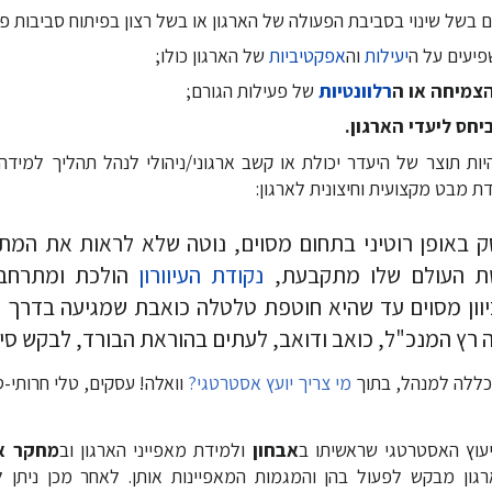
 בשל שינוי בסביבת הפעולה של הארגון או בשל רצון בפיתוח סביבות פ
יעים על ה
יעילות
וה
אפקטיביות
של הארגון כולו;
צמיחה או ה
רלוונטיות
של פעילות הגורם;
יחס ליעדי הארגון.
יות תוצר של היעדר יכולת או קשב ארגוני/ניהולי לנהל תהליך למידה
ת מבט מקצועית וחיצונית לארגון:
ק באופן רוטיני בתחום מסוים, נוטה שלא לראות את המ
שת העולם שלו מתקבעת,
נקודת העיוורון
הולכת ומתרחבת
וון מסוים עד שהיא חוטפת טלטלה כואבת שמגיעה בדרך כ
 רץ המנכ"ל, כואב ודואב, לעתים בהוראת הבורד, לבקש סיוע
מכללה למנהל, בתוך
מי צריך יועץ אסטרטגי?
יעוץ האסטרטגי שראשיתו ב
אבחון
ולמידת מאפייני הארגון וב
מחקר א
גון מבקש לפעול בהן והמגמות המאפיינות אותן. לאחר מכן ניתן ל