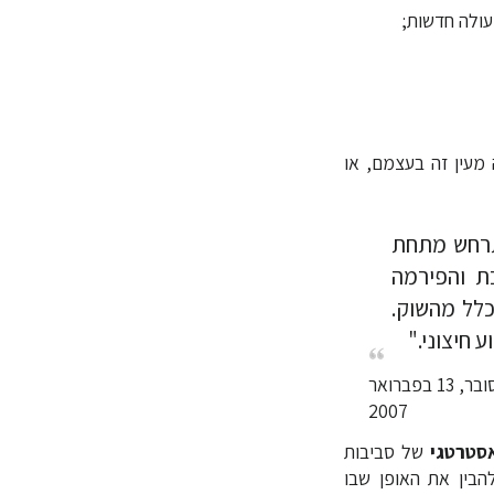
עולה חדשות;
 מעין זה בעצמם, או
תרחש מתחת
 והפירמה
לל מהשוק.
 חיצוני."
וואלה! עסקים, טלי חרותי-סובר, 13 בפברואר
2007
סטרטגי
של סביבות
הבין את האופן שבו