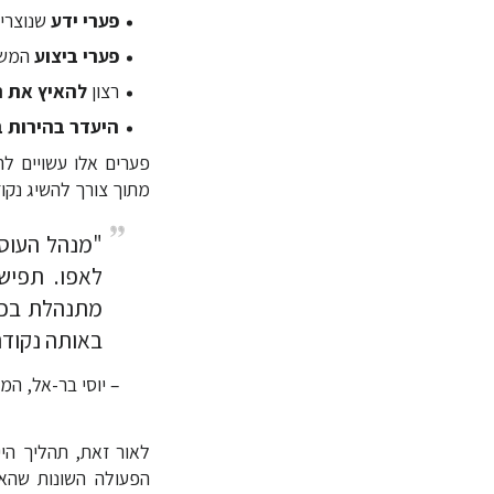
פערי ידע
שנוצרים
פערי ביצוע
המשפ
רצון
להאיץ את ה
היעדר בהירות ב
פערים אלו עשויים לה
מתוך צורך להשיג נקוד
"מנהל העוס
לאפו. תפי
מתנהלת בכי
באותה נקודה
– יוסי בר-אל, ה
לאור זאת, תהליך הי
הפעולה השונות שהאר