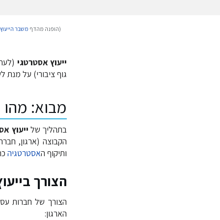
(הופנה מהדף
משבר הייעוץ
קפיצה
קפיצה
לניווט
לחיפוש
ייעוץ אסטרטגי
(לעת
גוף ציבורי) על מנת ל
מבוא: מהו י
בתהליך של
ייעוץ אס
הקבוצה (ארגון, חברה
ותיקוף ה
אסטרטגיה
כת
הצורך בייעו
הצורך של חברות עסקי
הארגון: