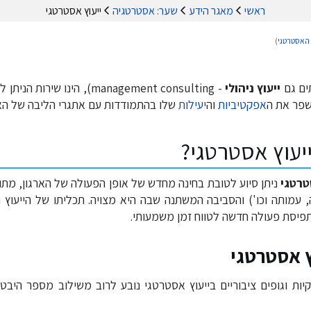
ראשי
מאגר הידע
שער: אסטרטגיה
ייעוץ אסטרטגי
 האסטרטגי
)
ים גם
ייעוץ ניהולי
- management consulting), הינו 
שפר את ה
אפקטיביות
וה
יעילות
שלו בהתמודדות עם אתגרי הליבה של האר
יעוץ אסטרטגי?
טרטגי
ניתן סיוע לטובת בחינה מחדש של אופן הפעולה של הארגון, מתוך
, עמותה וכו') והסביבה המשתנה שבה היא מצויה. תכליתו של הייעוץ 
פיסת פעולה חדשה לטווח זמן משמעותי.
ץ אסטרטגי
ות וגופים ציבוריים בייעוץ אסטרטגי נובע לרוב משילוב מספר היב