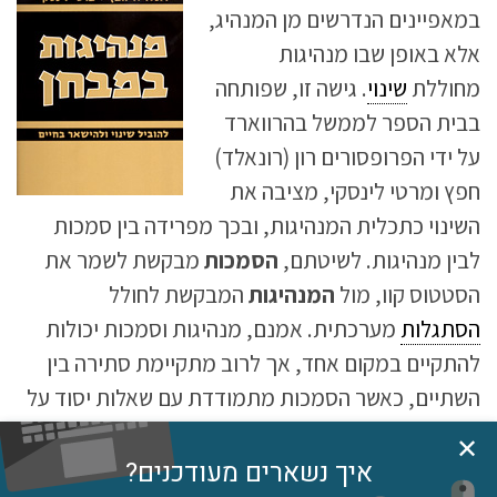
במאפיינים הנדרשים מן המנהיג,
אלא באופן שבו מנהיגות
מחוללת
שינוי
. גישה זו, שפותחה
בבית הספר לממשל בהרווארד
על ידי הפרופסורים רון (רונאלד)
חפץ ומרטי לינסקי, מציבה את
השינוי כתכלית המנהיגות, ובכך מפרידה בין סמכות
לבין מנהיגות. לשיטתם,
הסמכות
מבקשת לשמר את
הסטטוס קוו, מול
המנהיגות
המבקשת לחולל
הסתגלות
מערכתית. אמנם, מנהיגות וסמכות יכולות
להתקיים במקום אחד, אך לרוב מתקיימת סתירה בין
השתיים, כאשר הסמכות מתמודדת עם שאלות יסוד על
ידי מימוש מענים טכניים (מענים שיש לגביהם ידע סדור,
✕
המצוי לרוב אצל המומחים), ואילו המנהיגות מייצרת
איך נשארים מעודכנים?