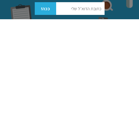
מסגור מחדש
של האתגר.
גל
ככה!
במפגש דנו בדוגמא של בן גוריון כמי שניחן ביכולת
ייחודית לשלב את היבטי הסמכות והמנהיגות, על בסיס
מעשיו באביב 47' לנוכח השינוי הרדיקאלי בסביבה
האסטרטגית
של היישוב. ברגע הקריטי הזה, בן גוריון לא
נאחז בתפקיד/סמכות שלו, אלא יוצא למסע למידה
אישי (שמכונה לעתים
הסמינר של בן גוריון
או הסמינר
בשדרות קק"ל). בסופו של הסמינר הוא לא מפרסם
מסמך עבודה, אלא מסייע למערכת ללמוד בעצמה.
הלמידה הזו מגיעה לתכליתה רק שנה מאוחר יותר,
באמצע מלחמת העצמאות, עם הקמת צה"ל. הסמכות,
לפי הבנתו של בן גוריון, לא הספיקה עבורו כדי לקדם על
בסיסה שינוי כל כך מהותי, והוא נדרש לפעול כמנהיג
חתרן ולא כראש מוסדות הישוב כדי להניע את המערכת