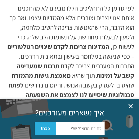
לפי גודמן כל התהליכים הללו נובעים לא מהתכנים
אותם אנו יוצרים וצורכים אלא מהמדיום עצמו. ואם כך
הוא הדבר, הרי שהאנושות צריכה להשיב מלחמה,
ולטעון לבעלות מחודשת על תשומת הלב שלה. כדי
לעשות כן,
המדינות צריכות לקדם שינויים רגולטוריים
– כפי שנעשה במלחמה בעישון ובתאונות הדרכים.
התרבות המערבית צריכה לקדם
תרבות שמעדיפה
קשב על זמינות
תוך שהיא
מאמצת גישות מהמזרח
שהיטיבו לעסוק בקשב האנושי. והיזמים נדרשים
לפתח
טכנולוגיות שיסייעו לנו לצמצם את השפעתה
המזיקה
של הטכנולוגיה ואף
לרתום אותה לטובת
✕
איך נשארים מעודכנים?
הקשב והבריאות האישית והנפשית שלנו
. בסופה של
גלילה
המהפכה, גודמן מבקש להקים את היוצר בחזרה על
ככה!
הגולם כך שהטכנולוגיה תשוב לשרת את האנושות ולא