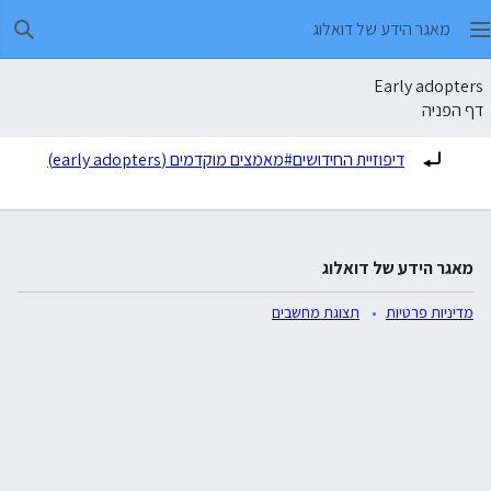
מאגר הידע של דואלוג
חיפו
Early adopters
דף הפניה
הפניה ל:
דיפוזיית החידושים#מאמצים מוקדמים (early adopters)
מאגר הידע של דואלוג
מדיניות פרטיות
תצוגת מחשבים