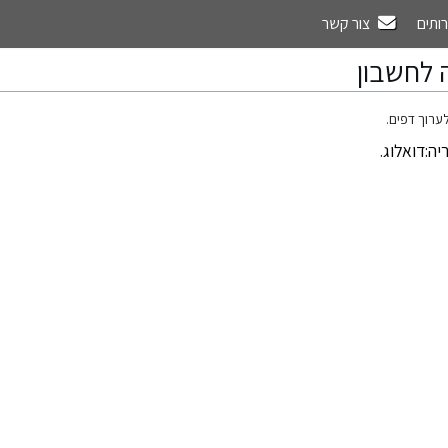
רותים
צור קשר
 לחשבון
ערוך דפים.
יה:דואלוג
.