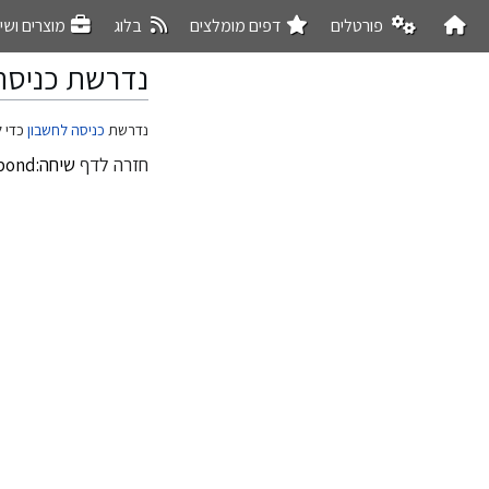
פורטלים
דפים מומלצים
בלוג
מוצרים ושי
נדרשת כניסה
קפיצה
קפיצה
נדרשת
כניסה לחשבון
כדי ל
לניווט
לחיפוש
חזרה לדף
שיחה:Act-Sense-Respond