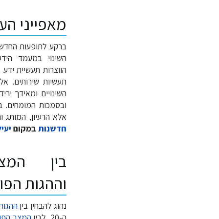
מאפייני העי
ברקע לתופעות החדשות
השינוי במעמד היד
הווצרות תעשיית ידע (
תעשיות שירותים. א
השינויים ומאידך ירי
ובסמכות המומחים. ב
אלא הרעיון, המותג 
חדשנות
במקום
יעי
בין המצב
וההגות הפו
נהוג להבחין בין
ההגות
ה-20, לבין
המצב הפוס