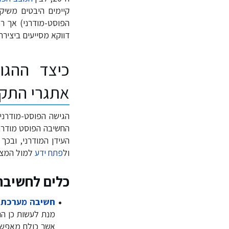
קיימים היבטים משיק
הפוסט-מודרני) אך רא
דווקא מסייעים ביצירת
כיצד ההגו
אתגרי התק
הגישה הפוסט-מודרני
החשיבה הפוסט מודרני
העידן המודרני, ובכ
ול
פתח ידע
למול המצי
כלים לחשיבה
חשיבה מערכתי
מנת לעשות כן הה
אשר כולם מאפשרי