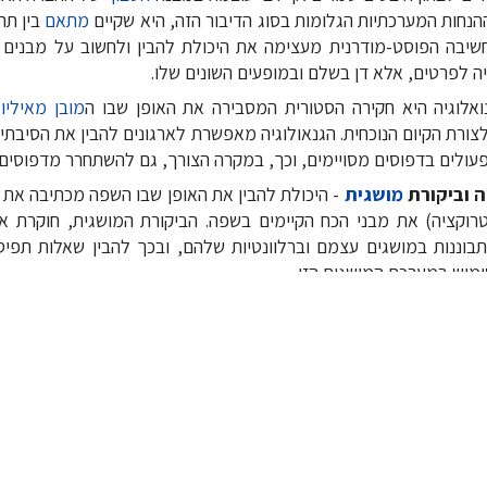
נחות המערכתיות הגלומות בסוג הדיבור הזה, היא שקיים
מתאם
בין תה
חשיבה הפוסט-מודרנית מעצימה את היכולת להבין ולחשוב על מבנים ג
ה לפרטים, אלא דן בשלם ובמופעים השונים שלו.
ואלוגיה היא חקירה הסטורית המסבירה את האופן שבו ה
מובן מאיליו
ש
צורת הקיום הנוכחית. הגנאולוגיה מאפשרת לארגונים להבין את הסיבתיו
פעולים בדפוסים מסויימים, וכך, במקרה הצורך, גם להשתחרר מדפוסים 
ה וביקורת
מושגית
- היכולת להבין את האופן שבו השפה מכתיבה את 
טרוקציה) את מבני הכח הקיימים בשפה. הביקורת המושגית, חוקרת 
בוננות במושגים עצמם וברלוונטיות שלהם, ובכך להבין שאלות תפיס
מוש במערכת המושגית הזו.
 האדם והקבוצה להבנות את הידע הנדרש
ית מציגה את האדם כמי שמבנה לעצמו משמעות בעולמו. בכך היא 
יכי
פיתוח ידע
ו
המשגה
בארגונים: