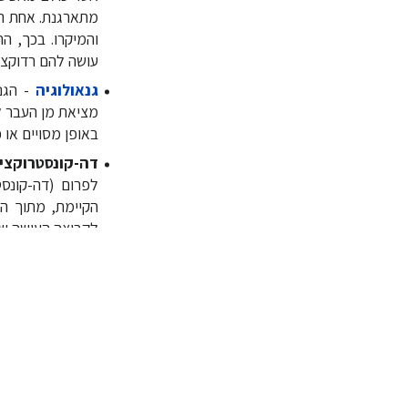
מתארגנת. אחת הה
והמיקרו. בכך, ה
עושה להם רדוקצי
גנאולוגיה
- הגנ
מציאת מן העבר ל
באופן מסויים או 
דה-קונסטרוקצי
לפרום (דה-קונס
הקיימת, מתוך הת
לקבוצה העושה שי
העצמת יכולת
השעה
הגישה הפוסט מודרנ
ההכרה שבחשיבות תהל