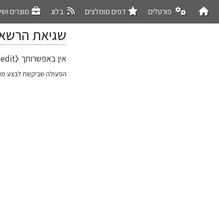
פורטלים
דפים מומלצים
בלוג
מוצרים ושי
שגיאת הרשא
אין באפשרותך ⧼action-formedit⧽, מהסיבה הבאה:
קפיצה
קפיצה
לניווט
לחיפוש
הפעולה שביקשת לבצע מו