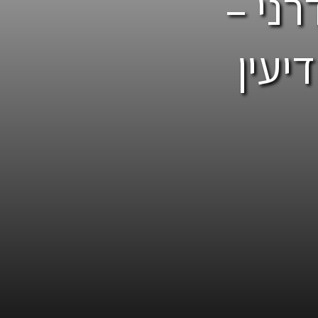
רני –
יעין