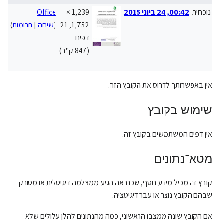
נוכחית
00:42, 24 ביוני 2015
1,239 ×
Office
קטג
1,752, 21
(
שיחה
|
תרומות
)
קטג
דפים
הס
(847 ק"ב)
קטג
קטג
אין באפשרותך לדרוס את הקובץ הזה.
שימוש בקובץ
אין דפים המשתמשים בקובץ זה.
מטא־נתונים
קובץ זה מכיל מידע נוסף, שכנראה הגיע ממצלמה דיגיטלית או מסורק
שבהם הקובץ נוצר או עבר דיגיטציה.
אם הקובץ שונה ממצבו הראשוני, כמה מהנתונים להלן עלולים שלא